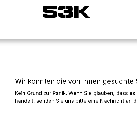
seys
Alle Paintball Laufsocken
Alle Headbands
Fehler 404
Wir konnten die von Ihnen gesuchte S
Kein Grund zur Panik.
Wenn Sie glauben, dass es s
handelt, senden Sie uns bitte eine Nachricht an
d